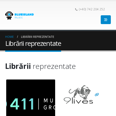
(+40) 742 204 252
HOME
LIBRĂRII REPREZENTATE
Librării reprezentate
Librării
reprezentate