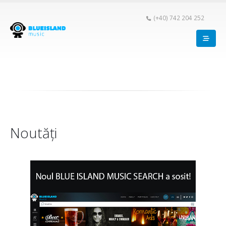
(+40) 742 204 252
Noutăți