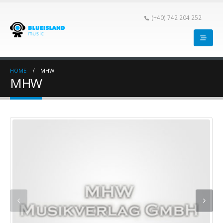
(+40) 742 204 252
HOME
MHW
MHW