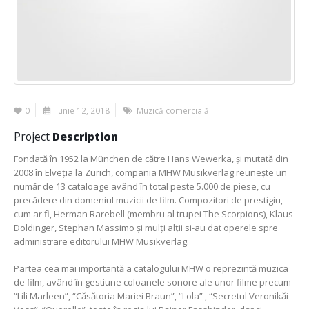
0
iunie 12, 2018
Muzică comercială
Project
Description
Fondată în 1952 la München de către Hans Wewerka, și mutată din
2008 în Elveția la Zürich, compania MHW Musikverlag reunește un
număr de 13 cataloage având în total peste 5.000 de piese, cu
precădere din domeniul muzicii de film. Compozitori de prestigiu,
cum ar fi, Herman Rarebell (membru al trupei The Scorpions), Klaus
Doldinger, Stephan Massimo și mulți alții si-au dat operele spre
administrare editorului MHW Musikverlag.
Partea cea mai importantă a catalogului MHW o reprezintă muzica
de film, având în gestiune coloanele sonore ale unor filme precum
“Lili Marleen”, “Căsătoria Mariei Braun”, “Lola” , “Secretul Veronikăi