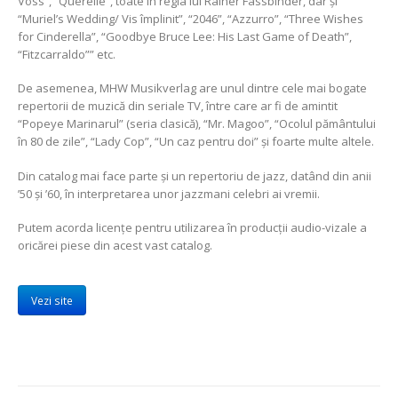
Voss”, “Querelle”, toate în regia lui Rainer Fassbinder, dar și
“Muriel’s Wedding/ Vis împlinit”, “2046”, “Azzurro”, “Three Wishes
for Cinderella”, “Goodbye Bruce Lee: His Last Game of Death”,
“Fitzcarraldo”” etc.
De asemenea, MHW Musikverlag are unul dintre cele mai bogate
repertorii de muzică din seriale TV, între care ar fi de amintit
“Popeye Marinarul” (seria clasică), “Mr. Magoo”, “Ocolul pământului
în 80 de zile”, “Lady Cop”, “Un caz pentru doi” și foarte multe altele.
Din catalog mai face parte și un repertoriu de jazz, datând din anii
’50 și ’60, în interpretarea unor jazzmani celebri ai vremii.
Putem acorda licențe pentru utilizarea în producții audio-vizale a
oricărei piese din acest vast catalog.
Vezi site