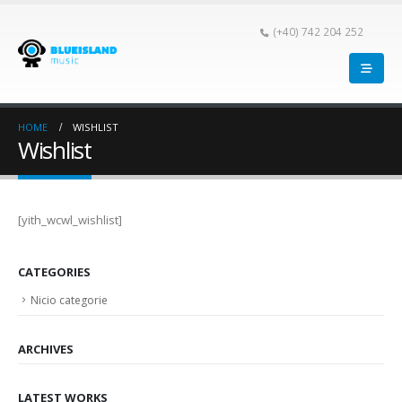
(+40) 742 204 252
HOME
WISHLIST
Wishlist
[yith_wcwl_wishlist]
CATEGORIES
Nicio categorie
ARCHIVES
LATEST WORKS