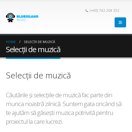
(+40) 742 204 252
HOME
SELECȚII DE MUZICĂ
Selecții de muzică
Selecții de muzică
Căutările și selecțiile de muzică fac parte din
munca noastră zilnică. Suntem gata oricând să
te ajutăm să găsești muzica potrivită pentru
proiectul la care lucrezi.