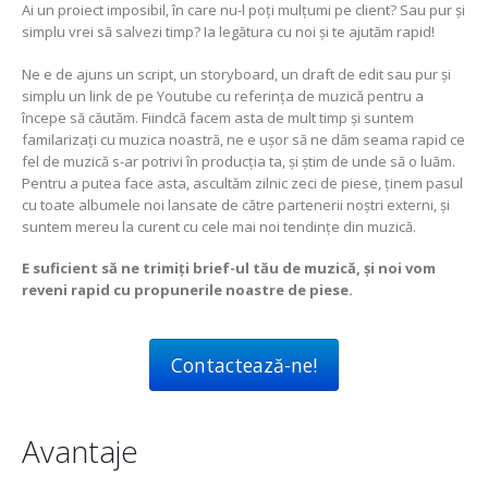
Ai un proiect imposibil, în care nu-l poți mulțumi pe client? Sau pur și
simplu vrei să salvezi timp? Ia legătura cu noi și te ajutăm rapid!
Ne e de ajuns un script, un storyboard, un draft de edit sau pur și
simplu un link de pe Youtube cu referința de muzică pentru a
începe să căutăm. Fiindcă facem asta de mult timp și suntem
familarizați cu muzica noastră, ne e ușor să ne dăm seama rapid ce
fel de muzică s-ar potrivi în producția ta, și știm de unde să o luăm.
Pentru a putea face asta, ascultăm zilnic zeci de piese, ținem pasul
cu toate albumele noi lansate de către partenerii noștri externi, și
suntem mereu la curent cu cele mai noi tendințe din muzică.
E suficient să ne trimiți brief-ul tău de muzică, și noi vom
reveni rapid cu propunerile noastre de piese.
Contactează-ne!
Avantaje