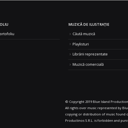
OLIU
MUZICĂ DE ILUSTRAȚIE
ortofoliu
Căută muzică
Playlisturi
Librării reprezentate
Muzică comercială
© Copyright 2019 Blue Island Productions
All rights over music represented by Blue
copying or distribution of music found o
Productinos S.R.L. is forbidden and puni