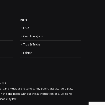
INFO
FAQ
Cum licențiezi
Tips & Tricks
Echipa
 S.R.L.
 Island Music are reserved. Any public display, radio play,
n this site made without the authorisation of Blue Island
shable by law.