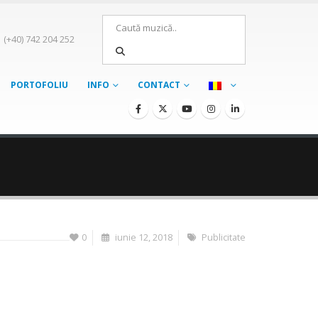
(+40) 742 204 252
PORTOFOLIU
INFO
CONTACT
0
iunie 12, 2018
Publicitate