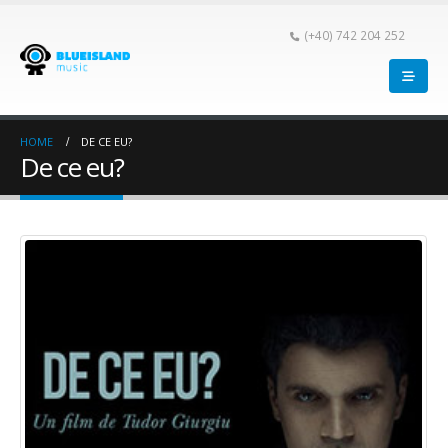
(+40) 742 204 252
HOME
DE CE EU?
De ce eu?