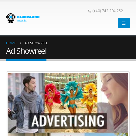
(+40) 742 204 252
HOME
AD SHOWREEL
Ad Showreel